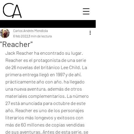
Carlos Andrés Mendiola
6 feb 2022
3 min de lectura
"Reacher"
Jack Reacher ha encontrado su lugar.
Reacher es el protagonista de una serie 
de 26 novelas del británico Lee Child. La 
primera entrega llegó en 1997 y de ahí, 
prácticamente año con año, ha llegado 
una nueva aventura, además de otros 
materiales complementarios. La número 
27 está anunciada para octubre de este 
año. Reacher es uno de los personajes 
literarios más longevos y exitosos con 
más de 60 millones de copias vendidas 
de sus aventuras. Antes de esta serie, se 