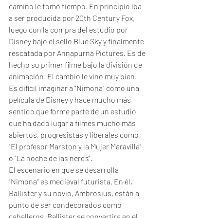
camino le tomó tiempo. En principio iba 
a ser producida por 20th Century Fox, 
luego con la compra del estudio por 
Disney bajo el sello Blue Sky y finalmente 
rescatada por Annapurna Pictures. Es de 
hecho su primer filme bajo la división de 
animación. El cambio le vino muy bien. 
Es difícil imaginar a "Nimona" como una 
película de Disney y hace mucho más 
sentido que forme parte de un estudio 
que ha dado lugar a filmes mucho más 
abiertos, progresistas y liberales como 
"El profesor Marston y la Mujer Maravilla" 
o "La noche de las nerds".
El escenario en que se desarrolla 
"Nimona" es medieval futurista. En él, 
Ballister y su novio, Ambrosius, están a 
punto de ser condecorados como 
caballeros. Ballister se convertirá en el 