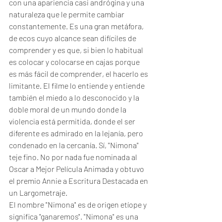
con una apariencia casi andrógina y una 
naturaleza que le permite cambiar 
constantemente. Es una gran metáfora, 
de ecos cuyo alcance sean difíciles de 
comprender y es que, si bien lo habitual 
es colocar y colocarse en cajas porque 
es más fácil de comprender, el hacerlo es 
limitante. El filme lo entiende y entiende 
también el miedo a lo desconocido y la 
doble moral de un mundo donde la 
violencia está permitida, donde el ser 
diferente es admirado en la lejanía, pero 
condenado en la cercanía. Sí, "Nimona" 
teje fino. No por nada fue nominada al 
Oscar a Mejor Película Animada y obtuvo 
el premio Annie a Escritura Destacada en 
un Largometraje.
El nombre "Nimona" es de origen etíope y 
significa "ganaremos". "Nimona" es una 