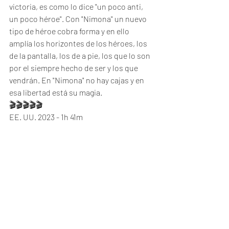
victoria, es como lo dice "un poco anti, 
un poco héroe". Con "Nimona" un nuevo 
tipo de héroe cobra forma y en ello 
amplía los horizontes de los héroes, los 
de la pantalla, los de a pie, los que lo son 
por el siempre hecho de ser y los que 
vendrán. En "Nimona" no hay cajas y en 
esa libertad está su magia.
🎬🎬🎬🎬🎬
EE. UU. 2023 - 1h 41m