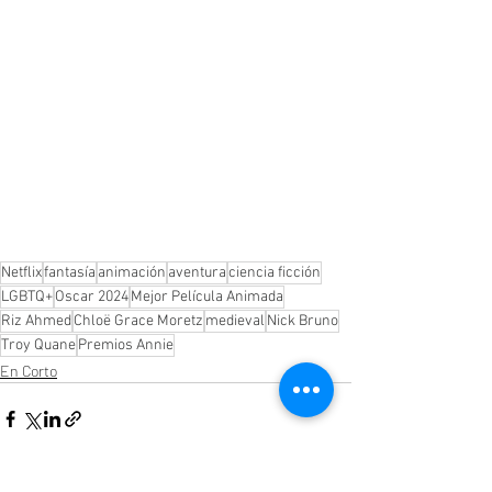
Netflix
fantasía
animación
aventura
ciencia ficción
LGBTQ+
Oscar 2024
Mejor Película Animada
Riz Ahmed
Chloë Grace Moretz
medieval
Nick Bruno
Troy Quane
Premios Annie
En Corto