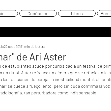
cio
Conóceme
Libros
Pres
ola
22 sept 2019
1 min de lectura
r" de Ari Aster
po de estudiantes acude por curiosidad a un festival de pri
n un ritual. Aster refresca un género que se refugia en la o
las relaciones de pareja, la inestabilidad mental, el fanat
r" se cuece a fuego lento, pero sin duda confirma la voz d
raddiografía, tan perturbadora como indispensable.