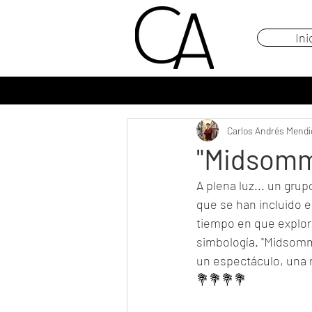
Ini
Carlos Andrés Mendi
"Midsomma
A plena luz... un gru
que se han incluido e
tiempo en que explora 
simbología. "Midsomma
un espectáculo, una 
💐💐💐💐