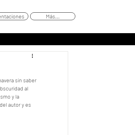
entaciones
Más...
mavera sin saber 
bscuridad al 
ismo y la 
el autor y es 