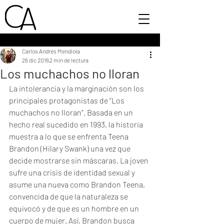
Carlos Andrés Mendiola
26 dic 2016
2 min de lectura
Los muchachos no lloran
La intolerancia y la marginación son los 
principales protagonistas de “Los 
muchachos no lloran”. Basada en un 
hecho real sucedido en 1993, la historia 
muestra a lo que se enfrenta Teena 
Brandon (Hilary Swank) una vez que 
decide mostrarse sin máscaras. La joven 
sufre una crisis de identidad sexual y 
asume una nueva como Brandon Teena, 
convencida de que la naturaleza se 
equivocó y de que es un hombre en un 
cuerpo de mujer. Así, Brandon busca 