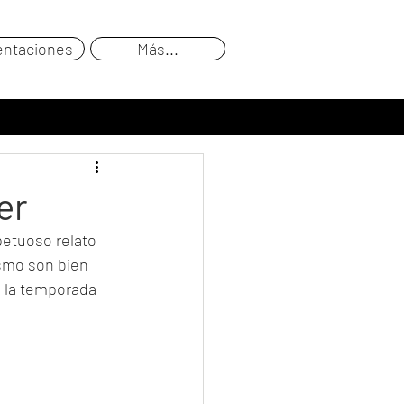
entaciones
Más...
er
etuoso relato 
ismo son bien 
 la temporada 