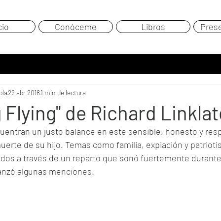
cio
Conóceme
Libros
Pres
ola
22 abr 2018
1 min de lectura
 Flying" de Richard Linklat
entran un justo balance en este sensible, honesto y resp
uerte de su hijo. Temas como familia, expiación y patriot
dos a través de un reparto que sonó fuertemente durante
canzó algunas menciones.