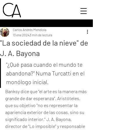
Carlos Andrés Mendiola
13 ene 2024
3 min de lectura
"La sociedad de la nieve" de
J. A. Bayona
"¿Qué pasa cuando el mundo te 
abandona?" Numa Turcatti en el 
monólogo inicial. 
Banksy dice que "el arte es la manera más 
grande de dar esperanza". Aristóteles, 
que su objetivo "no es representar la 
apariencia exterior de las cosas, sino su 
significado interior." J. A. Bayona, 
director de "Lo imposible" y responsable 