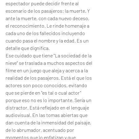
espectador puede decidir frente al 
escenario de los pasajeros: la muerte. Y 
ante la muerte, con cada nuevo deceso, 
el reconocimiento. Le rinde homenaje a 
cada uno de los fallecidos incluyendo 
cuando pasa el nombre y la edad. Es un 
detalle que dignifica.
Ese cuidado que tiene "La sociedad de la 
nieve" se traslada a muchos aspectos del 
filme en un juego que aleja y acerca a la 
realidad de los pasajeros. Está el que los 
actores son poco conocidos, evitando 
que se pierde en "es tal o cual actor" 
porque eso no es lo importante. Sería un 
distractor. Está reflejado en el lenguaje 
audiovisual. En las tomas abiertas que 
dan cuenta de la inmensidad del paisaje, 
de lo abrumador, acentuado por 
momentos que lo enfatizan y que 