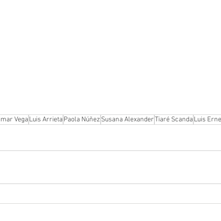
imar Vega
Luis Arrieta
Paola Núñez
Susana Alexander
Tiaré Scanda
Luis Ern