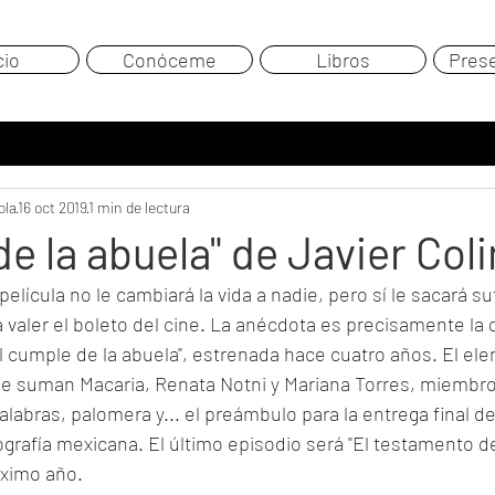
cio
Conóceme
Libros
Pres
ola
16 oct 2019
1 min de lectura
de la abuela" de Javier Col
elícula no le cambiará la vida a nadie, pero sí le sacará su
valer el boleto del cine. La anécdota es precisamente la q
El cumple de la abuela", estrenada hace cuatro años. El elen
 se suman Macaria, Renata Notni y Mariana Torres, miembros
labras, palomera y... el preámbulo para la entrega final de
ografía mexicana. El último episodio será "El testamento de 
óximo año.