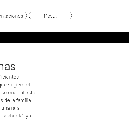
entaciones
Más...
inas
ficientes 
ue sugiere el 
co original está 
 de la familia 
 una rara 
la abuela", ya 