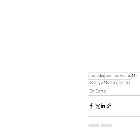
comedia
cine mexicano
Mar
Rodrigo Murray
Torres
En Corto