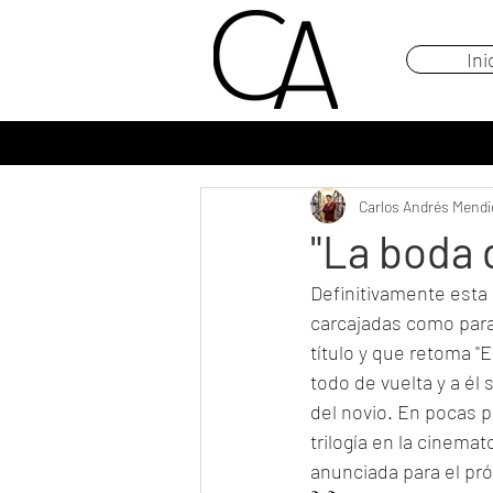
Ini
Carlos Andrés Mendi
"La boda 
Definitivamente esta p
carcajadas como para 
título y que retoma "
todo de vuelta y a él
del novio. En pocas pa
trilogía en la cinemat
anunciada para el pr