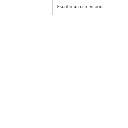
Escribir un comentario...
"Spider-Man: Un nuevo día" de
Destin Daniel Cretton