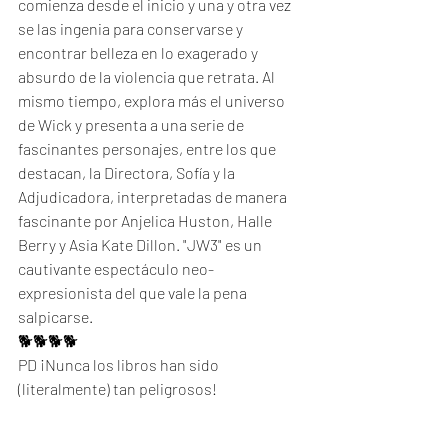
comienza desde el inicio y una y otra vez 
se las ingenia para conservarse y 
encontrar belleza en lo exagerado y 
absurdo de la violencia que retrata. Al 
mismo tiempo, explora más el universo 
de Wick y presenta a una serie de 
fascinantes personajes, entre los que 
destacan, la Directora, Sofía y la 
Adjudicadora, interpretadas de manera 
fascinante por Anjelica Huston, Halle 
Berry y Asia Kate Dillon. "JW3" es un 
cautivante espectáculo neo-
expresionista del que vale la pena 
salpicarse.
🐕🐕🐕🐕
PD ¡Nunca los libros han sido 
(literalmente) tan peligrosos!