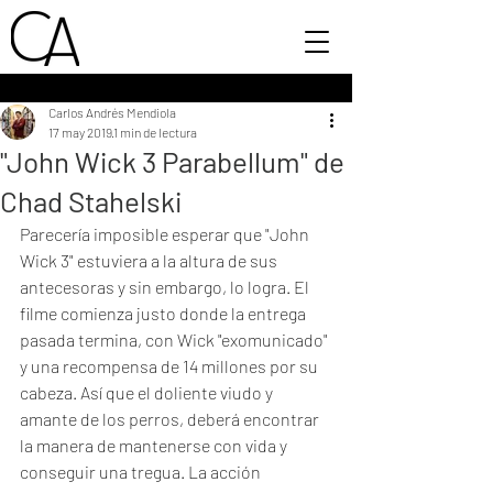
Carlos Andrés Mendiola
17 may 2019
1 min de lectura
"John Wick 3 Parabellum" de
Chad Stahelski
Parecería imposible esperar que "John 
Wick 3" estuviera a la altura de sus 
antecesoras y sin embargo, lo logra. El 
filme comienza justo donde la entrega 
pasada termina, con Wick "exomunicado" 
y una recompensa de 14 millones por su 
cabeza. Así que el doliente viudo y 
amante de los perros, deberá encontrar 
la manera de mantenerse con vida y 
conseguir una tregua. La acción 