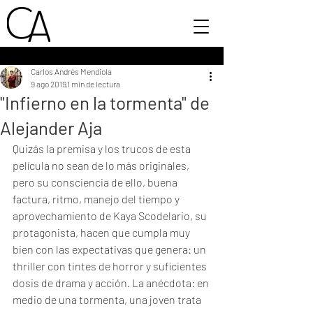
Carlos Andrés Mendiola
9 ago 2019
1 min de lectura
"Infierno en la tormenta" de
Alejander Aja
Quizás la premisa y los trucos de esta 
película no sean de lo más originales, 
pero su consciencia de ello, buena 
factura, ritmo, manejo del tiempo y 
aprovechamiento de Kaya Scodelario, su 
protagonista, hacen que cumpla muy 
bien con las expectativas que genera: un 
thriller con tintes de horror y suficientes 
dosis de drama y acción. La anécdota: en 
medio de una tormenta, una joven trata 