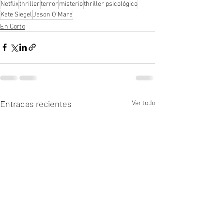
Netflix
thriller
terror
misterio
thriller psicológico
Kate Siegel
Jason O'Mara
En Corto
Entradas recientes
Ver todo