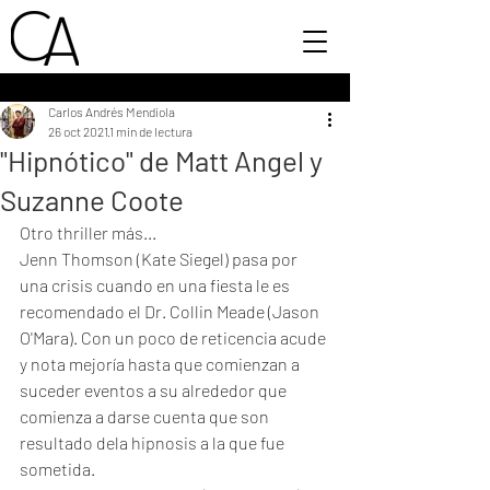
Carlos Andrés Mendiola
26 oct 2021
1 min de lectura
"Hipnótico" de Matt Angel y
Suzanne Coote
Otro thriller más...
Jenn Thomson (Kate Siegel) pasa por 
una crisis cuando en una fiesta le es 
recomendado el Dr. Collin Meade (Jason 
O'Mara). Con un poco de reticencia acude 
y nota mejoría hasta que comienzan a 
suceder eventos a su alrededor que 
comienza a darse cuenta que son 
resultado dela hipnosis a la que fue 
sometida.