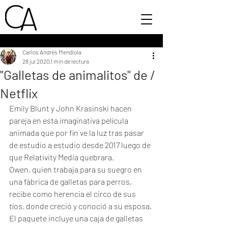
Carlos Andrés Mendiola
28 jul 2020
1 min de lectura
"Galletas de animalitos" de /
Netflix
Emily Blunt y John Krasinski hacen 
pareja en esta imaginativa película 
animada que por fin ve la luz tras pasar 
de estudio a estudio desde 2017 luego de 
que Relativity Media quebrara. 
Owen, quien trabaja para su suegro en 
una fábrica de galletas para perros, 
recibe como herencia el circo de sus 
tíos, donde creció y conoció a su esposa. 
El paquete incluye una caja de galletas 