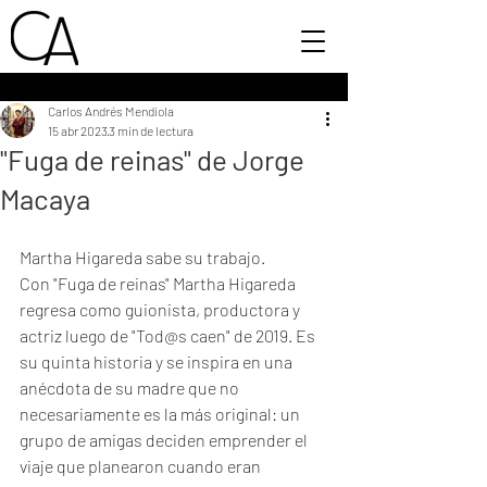
Carlos Andrés Mendiola
15 abr 2023
3 min de lectura
"Fuga de reinas" de Jorge
Macaya
Martha Higareda sabe su trabajo. 
Con "Fuga de reinas" Martha Higareda 
regresa como guionista, productora y 
actriz luego de "Tod@s caen" de 2019. Es 
su quinta historia y se inspira en una 
anécdota de su madre que no 
necesariamente es la más original: un 
grupo de amigas deciden emprender el 
viaje que planearon cuando eran 