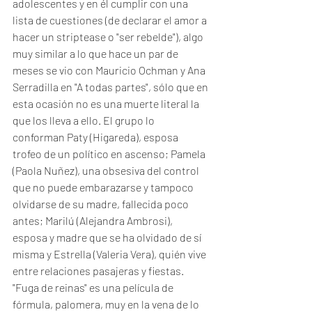
adolescentes y en él cumplir con una 
lista de cuestiones (de declarar el amor a 
hacer un striptease o "ser rebelde"), algo 
muy similar a lo que hace un par de 
meses se vio con Mauricio Ochman y Ana 
Serradilla en "A todas partes", sólo que en 
esta ocasión no es una muerte literal la 
que los lleva a ello. El grupo lo 
conforman Paty (Higareda), esposa 
trofeo de un político en ascenso; Pamela 
(Paola Nuñez), una obsesiva del control 
que no puede embarazarse y tampoco 
olvidarse de su madre, fallecida poco 
antes; Marilú (Alejandra Ambrosi), 
esposa y madre que se ha olvidado de sí 
misma y Estrella (Valeria Vera), quién vive 
entre relaciones pasajeras y fiestas. 
"Fuga de reinas" es una película de 
fórmula, palomera, muy en la vena de lo 