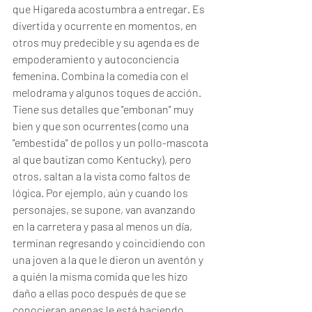
que Higareda acostumbra a entregar. Es 
divertida y ocurrente en momentos, en 
otros muy predecible y su agenda es de 
empoderamiento y autoconciencia 
femenina. Combina la comedia con el 
melodrama y algunos toques de acción. 
Tiene sus detalles que "embonan" muy 
bien y que son ocurrentes (como una 
"embestida" de pollos y un pollo-mascota 
al que bautizan como Kentucky), pero 
otros, saltan a la vista como faltos de 
lógica. Por ejemplo, aún y cuando los 
personajes, se supone, van avanzando 
en la carretera y pasa al menos un día, 
terminan regresando y coincidiendo con 
una joven a la que le dieron un aventón y 
a quién la misma comida que les hizo 
daño a ellas poco después de que se 
conocieran apenas le está haciendo 