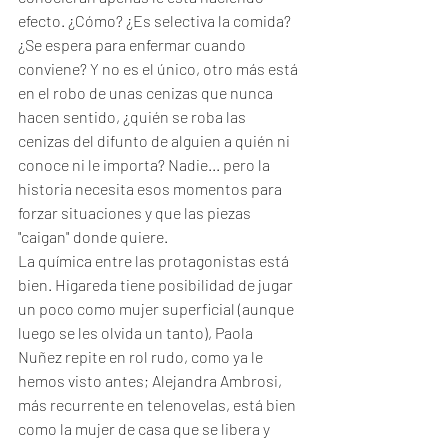
efecto. ¿Cómo? ¿Es selectiva la comida? 
¿Se espera para enfermar cuando 
conviene? Y no es el único, otro más está 
en el robo de unas cenizas que nunca 
hacen sentido, ¿quién se roba las 
cenizas del difunto de alguien a quién ni 
conoce ni le importa? Nadie... pero la 
historia necesita esos momentos para 
forzar situaciones y que las piezas 
"caigan" donde quiere. 
La química entre las protagonistas está 
bien. Higareda tiene posibilidad de jugar 
un poco como mujer superficial (aunque 
luego se les olvida un tanto), Paola 
Nuñez repite en rol rudo, como ya le 
hemos visto antes; Alejandra Ambrosi, 
más recurrente en telenovelas, está bien 
como la mujer de casa que se libera y 