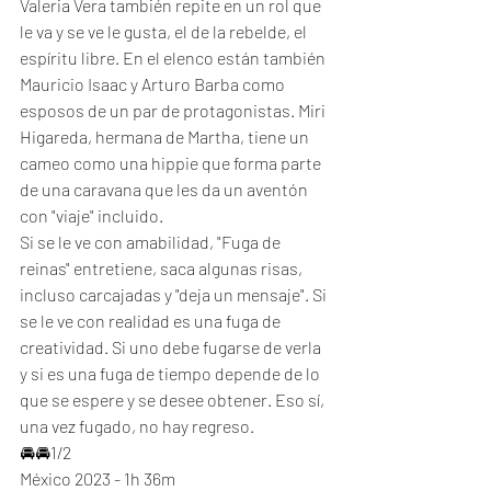
Valeria Vera también repite en un rol que 
le va y se ve le gusta, el de la rebelde, el 
espíritu libre. En el elenco están también 
Mauricio Isaac y Arturo Barba como 
esposos de un par de protagonistas. Miri 
Higareda, hermana de Martha, tiene un 
cameo como una hippie que forma parte 
de una caravana que les da un aventón 
con "viaje" incluido. 
Si se le ve con amabilidad, "Fuga de 
reinas" entretiene, saca algunas risas, 
incluso carcajadas y "deja un mensaje". Si 
se le ve con realidad es una fuga de 
creatividad. Si uno debe fugarse de verla 
y si es una fuga de tiempo depende de lo 
que se espere y se desee obtener. Eso sí, 
una vez fugado, no hay regreso. 
🚘🚘1/2
México 2023 - 1h 36m