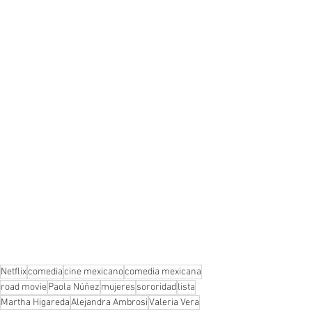
Netflix
comedia
cine mexicano
comedia mexicana
road movie
Paola Núñez
mujeres
sororidad
lista
Martha Higareda
Alejandra Ambrosi
Valeria Vera