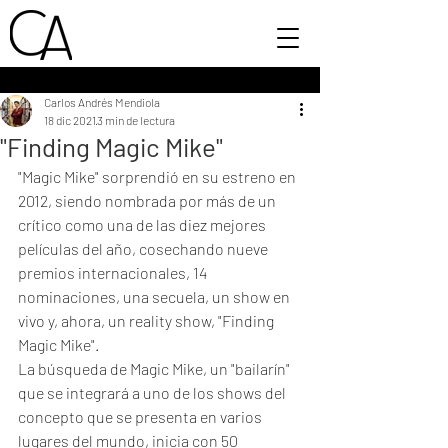
Carlos Andrés Mendiola
18 dic 2021
3 min de lectura
"Finding Magic Mike"
"Magic Mike" sorprendió en su estreno en 
2012, siendo nombrada por más de un 
crítico como una de las diez mejores 
películas del año, cosechando nueve 
premios internacionales, 14 
nominaciones, una secuela, un show en 
vivo y, ahora, un reality show, "Finding 
Magic Mike".
La búsqueda de Magic Mike, un "bailarín" 
que se integrará a uno de los shows del 
concepto que se presenta en varios 
lugares del mundo, inicia con 50 