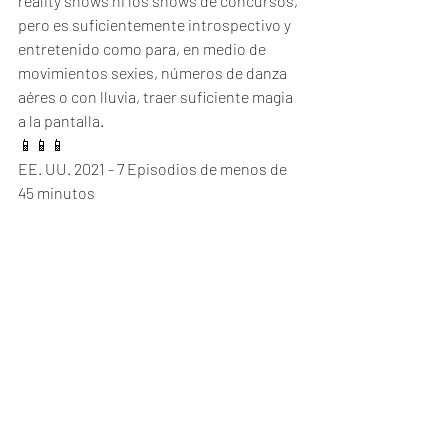
reality shows ni los shows de concursos, 
pero es suficientemente introspectivo y 
entretenido como para, en medio de 
movimientos sexies, números de danza 
aéres o con lluvia, traer suficiente magia 
a la pantalla. 
📱📱📱
EE. UU. 2021 - 7 Episodios de menos de 
45 minutos