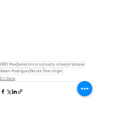
HBO Max
baile
concurso
reality show
striptease
Adam Rodríguez
Nicole Sherzinger
En Serie
Entradas recientes
Ver todo