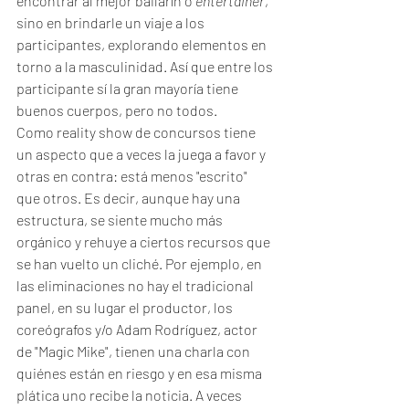
encontrar al mejor bailarín o 
entertainer
, 
sino en brindarle un viaje a los 
participantes, explorando elementos en 
torno a la masculinidad. Así que entre los 
participante sí la gran mayoría tiene 
buenos cuerpos, pero no todos. 
Como reality show de concursos tiene 
un aspecto que a veces la juega a favor y 
otras en contra: está menos "escrito" 
que otros. Es decir, aunque hay una 
estructura, se siente mucho más 
orgánico y rehuye a ciertos recursos que 
se han vuelto un cliché. Por ejemplo, en 
las eliminaciones no hay el tradicional 
panel, en su lugar el productor, los 
coreógrafos y/o Adam Rodríguez, actor 
de "Magic Mike", tienen una charla con 
quiénes están en riesgo y en esa misma 
plática uno recibe la noticia. A veces 