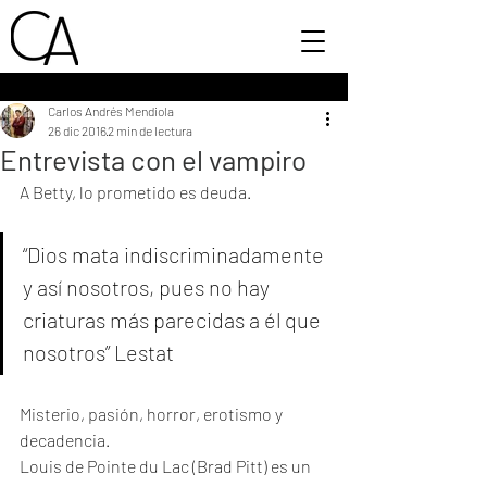
Carlos Andrés Mendiola
26 dic 2016
2 min de lectura
Entrevista con el vampiro
A Betty, lo prometido es deuda.
“Dios mata indiscriminadamente 
y así nosotros, pues no hay 
criaturas más parecidas a él que 
nosotros” Lestat
Misterio, pasión, horror, erotismo y 
decadencia. 
Louis de Pointe du Lac (Brad Pitt) es un 