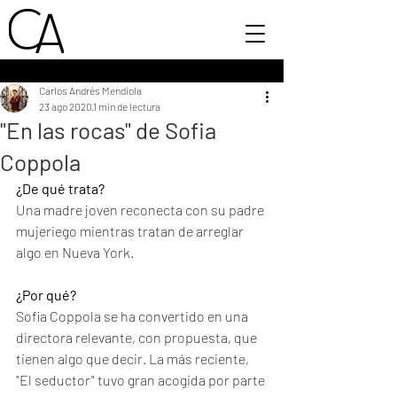
Carlos Andrés Mendiola
23 ago 2020
1 min de lectura
"En las rocas" de Sofia
Coppola
¿De qué trata?
Una madre joven reconecta con su padre 
mujeriego mientras tratan de arreglar 
algo en Nueva York. 
¿Por qué?
Sofia Coppola se ha convertido en una 
directora relevante, con propuesta, que 
tienen algo que decir. La más reciente, 
"El seductor" tuvo gran acogida por parte 