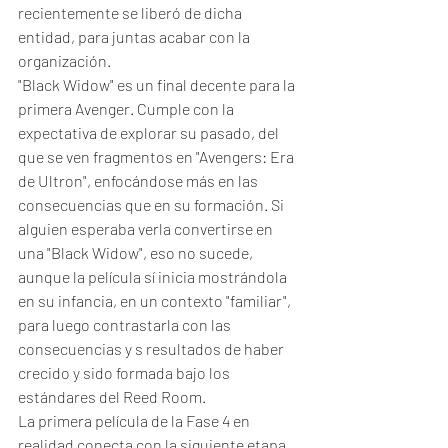
recientemente se liberó de dicha 
entidad, para juntas acabar con la 
organización. 
"Black Widow" es un final decente para la 
primera Avenger. Cumple con la 
expectativa de explorar su pasado, del 
que se ven fragmentos en "Avengers: Era 
de Ultron", enfocándose más en las 
consecuencias que en su formación. Si 
alguien esperaba verla convertirse en 
una "Black Widow", eso no sucede, 
aunque la película sí inicia mostrándola 
en su infancia, en un contexto "familiar", 
para luego contrastarla con las 
consecuencias y s resultados de haber 
crecido y sido formada bajo los 
estándares del Reed Room. 
La primera película de la Fase 4 en 
realidad conecta con la siguiente etapa 