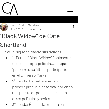
Carlos Andrés Mendiola
9 jul 2021
3 min de lectura
"Black Widow" de Cate
Shortland
Marvel sigue saldando sus deudas:
1° Deuda: "Black Widow" finalmente 
tiene su propia película... aunque 
(parece) es su última participación 
en el Universo Marvel. 
2° Deuda: Marvel presenta su 
primera precuela en forma, abriendo 
una puerta de posibilidades para 
otras películas y series. 
3° Deuda: Ésta es la primera en el 