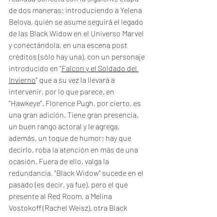
de dos maneras: introduciendo a Yelena 
Belova, quién se asume seguirá el legado 
de las Black Widow en el Universo Marvel 
y conectándola, en una escena post 
créditos (sólo hay una), con un personaje 
introducido en "
Falcon y el Soldado del 
Invierno
" que a su vez la llevará a 
intervenir, por lo que parece, en 
"Hawkeye". Florence Pugh, por cierto, es 
una gran adición. Tiene gran presencia, 
un buen rango actoral y le agrega, 
además, un toque de humor; hay que 
decirlo, roba la atención en más de una 
ocasión. Fuera de ello, valga la 
redundancia, "Black Widow" sucede en el 
pasado (es decir, ya fue), pero el que 
presente al Red Room, a Melina 
Vostokoff (Rachel Weisz), otra Black 