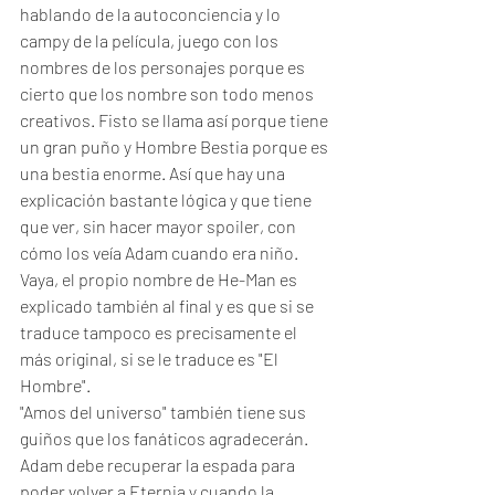
hablando de la autoconciencia y lo 
campy de la película, juego con los 
nombres de los personajes porque es 
cierto que los nombre son todo menos 
creativos. Fisto se llama así porque tiene 
un gran puño y Hombre Bestia porque es 
una bestia enorme. Así que hay una 
explicación bastante lógica y que tiene 
que ver, sin hacer mayor spoiler, con 
cómo los veía Adam cuando era niño. 
Vaya, el propio nombre de He-Man es 
explicado también al final y es que si se 
traduce tampoco es precisamente el 
más original, si se le traduce es "El 
Hombre".
"Amos del universo" también tiene sus 
guiños que los fanáticos agradecerán. 
Adam debe recuperar la espada para 
poder volver a Eternia y cuando la 