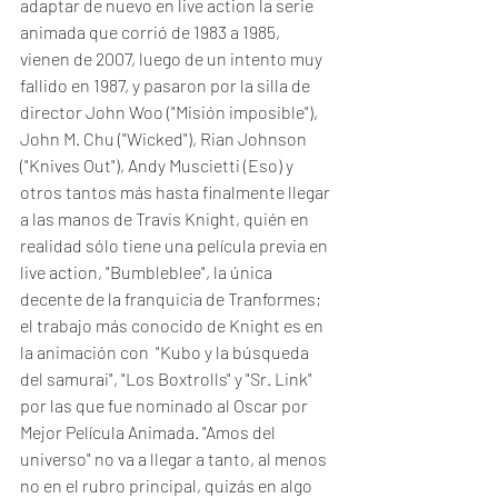
adaptar de nuevo en live action la serie 
animada que corrió de 1983 a 1985,  
vienen de 2007, luego de un intento muy 
fallido en 1987, y pasaron por la silla de 
director John Woo ("Misión imposible"), 
John M. Chu ("Wicked"), Rian Johnson 
("Knives Out"), Andy Muscietti (Eso) y 
otros tantos más hasta finalmente llegar 
a las manos de Travis Knight, quién en 
realidad sólo tiene una película previa en 
live action, "Bumbleblee", la única 
decente de la franquicia de Tranformes; 
el trabajo más conocido de Knight es en 
la animación con  "Kubo y la búsqueda 
del samurai", "Los Boxtrolls" y "Sr. Link" 
por las que fue nominado al Oscar por 
Mejor Película Animada. "Amos del 
universo" no va a llegar a tanto, al menos 
no en el rubro principal, quizás en algo 