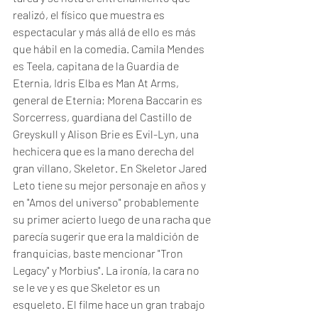
realizó, el físico que muestra es 
espectacular y más allá de ello es más 
que hábil en la comedia. Camila Mendes 
es Teela, capitana de la Guardia de 
Eternia, Idris Elba es Man At Arms, 
general de Eternia; Morena Baccarin es 
Sorcerress, guardiana del Castillo de 
Greyskull y Alison Brie es Evil-Lyn, una 
hechicera que es la mano derecha del 
gran villano, Skeletor. En Skeletor Jared 
Leto tiene su mejor personaje en años y 
en "Amos del universo" probablemente 
su primer acierto luego de una racha que 
parecía sugerir que era la maldición de 
franquicias, baste mencionar "Tron 
Legacy" y Morbius". La ironía, la cara no 
se le ve y es que Skeletor es un 
esqueleto. El filme hace un gran trabajo 