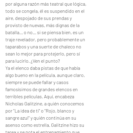
por alguna razón más teatral que lógica, 
todo se congela, él es suspendido en el 
aire, despojado de sus prendas y 
provisto de nuevas, más dignas de la 
batalla... o no... si se piensa bien, es un 
traje revelador, pero probablemente un 
taparabos y una suerte de chaleco no 
sean lo mejor para protejerlo, pero sí 
para lucirlo. ¿Ven el punto? 
Ya el elenco daba pistas de que había 
algo bueno en la película, aunque claro, 
siempre se puede fallar y casos 
famosísimos de grandes elencos en 
terribles películas. Aquí, encabeza 
Nicholas Galitzine, a quién conocemos 
por "La idea de ti" o "Rojo, blanco y 
sangre azul" y quién continúa en su 
asenso como estrella. Galitzine hizo su 
tarea y se nota el entrenamiento que 