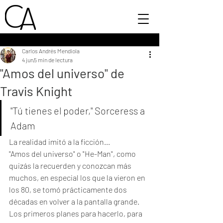
Carlos Andrés Mendiola
4 jun
5 min de lectura
"Amos del universo" de
Travis Knight
"Tú tienes el poder," Sorceress a 
Adam
La realidad imitó a la ficción...
"Amos del universo" o "He-Man", como 
quizás la recuerden y conozcan más 
muchos, en especial los que la vieron en 
los 80, se tomó prácticamente dos 
décadas en volver a la pantalla grande. 
Los primeros planes para hacerlo, para 