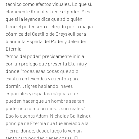
técnico como efectos visuales. Lo que sí, 
claramente Knight sí tiene el poder. Y es 
que si la leyenda dice que sólo quién 
tiene el poder será el elegido por la magia 
cósmica del Castillo de Greyskull para 
blandir la Espada del Poder y defender 
Eternia. 
"Amos del poder" precisamente inicia 
con un prólogo que presenta Eternia y 
donde  "
todas esas cosas que solo 
existen en leyendas y cuentos para 
dormir... tigres hablando, naves 
espaciales y espadas mágicas que 
pueden hacer que un hombre sea tan 
poderoso como un dios... son reales." 
Eso lo cuenta Adam (Nicholas Galitzine), 
príncipe de Eternia que fue enviado a la 
Tierra, donde, desde luego lo ven un 
tanto raro por decir esas cosas. El 