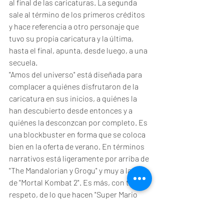
al final de las caricaturas. La segunda 
sale al término de los primeros créditos 
y hace referencia a otro personaje que 
tuvo su propia caricatura y la última, 
hasta el final, apunta, desde luego, a una 
secuela. 
"Amos del universo" está diseñada para 
complacer a quiénes disfrutaron de la 
caricatura en sus inicios, a quiénes la 
han descubierto desde entonces y a 
quiénes la desconzcan por completo. Es 
una blockbuster en forma que se coloca 
bien en la oferta de verano. En términos 
narrativos está ligeramente por arriba de 
"The Mandalorian y Grogu" y muy a la par 
de "Mortal Kombat 2". Es más, con todo 
respeto, de lo que hacen "Super Mario 
Galaxy" y "Michael". Aunque un poco con 
pincitas, "Amos del universo" le da 