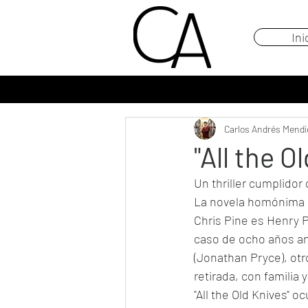
Ini
Carlos Andrés Mendi
"All the 
Un thriller cumplidor
La novela homónima d
Chris Pine es Henry P
caso de ocho años ant
(Jonathan Pryce), otr
retirada, con familia
"All the Old Knives" o