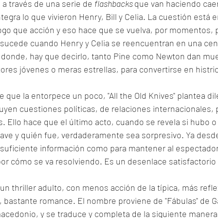
 a través de una serie de 
flashbacks 
que van haciendo caer
egra lo que vivieron Henry, Bill y Celia. La cuestión está 
ogo que acción y eso hace que se vuelva, por momentos, p
ta sucede cuando Henry y Celia se reencuentran en una ce
y donde, hay que decirlo, tanto Pine como Newton dan mue
ores jóvenes o meras estrellas, para convertirse en histri
le que la entorpece un poco, "All the Old Knives" plantea di
uyen cuestiones políticas, de relaciones internacionales, 
s. Ello hace que el último acto, cuando se revela si hubo o
lave y quién fue, verdaderamente sea sorpresivo. Ya desde
o suficiente información como para mantener al espectado
por cómo se va resolviendo. Es un desenlace satisfactorio y 
s un thriller adulto, con menos acción de la típica, más refl
, bastante romance. El nombre proviene de "Fábulas" de Ga
acedonio, y se traduce y completa de la siguiente manera: