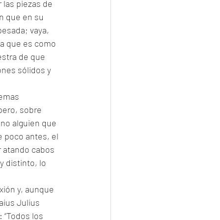
 las piezas de 
en que en su 
esada; vaya, 
na que es como 
stra de que 
ones sólidos y 
lemas 
pero, sobre 
 no alguien que 
 poco antes, el 
r atando cabos 
distinto, lo 
exión y, aunque 
ius Julius 
 “Todos los 