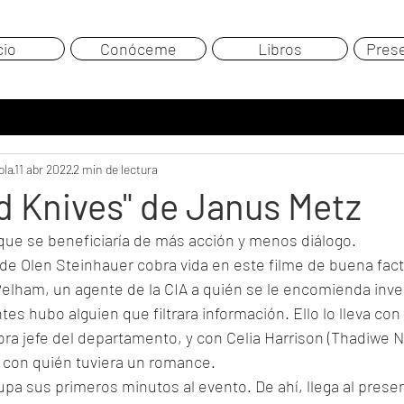
cio
Conóceme
Libros
Pres
ola
11 abr 2022
2 min de lectura
Old Knives" de Janus Metz
 que se beneficiaría de más acción y menos diálogo. 
e Olen Steinhauer cobra vida en este filme de buena fac
elham, un agente de la CIA a quién se le encomienda inves
es hubo alguien que filtrara información. Ello lo lleva con
ora jefe del departamento, y con Celia Harrison (Thadiwe 
 y con quién tuviera un romance.
cupa sus primeros minutos al evento. De ahí, llega al prese