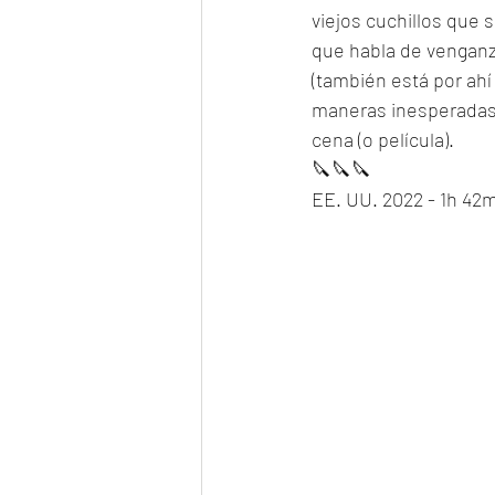
viejos cuchillos que 
que habla de venganza
(también está por ahí
maneras inesperadas. 
cena (o película). 
🔪🔪🔪
EE. UU. 2022 - 1h 42