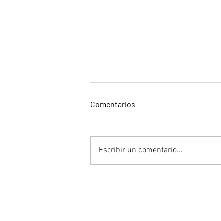
Comentarios
Escribir un comentario...
"Spider-Man: Un nuevo día" de
Destin Daniel Cretton