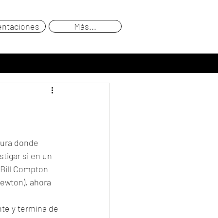
entaciones
Más...
tura donde 
tigar si en un 
 Bill Compton 
Newton), ahora 
nte y termina de 