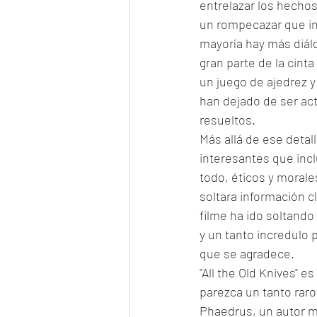
entrelazar los hechos
un rompecazar que int
mayoría hay más diál
gran parte de la cin
un juego de ajedrez 
han dejado de ser act
resueltos. 
Más allá de ese detal
interesantes que incl
todo, éticos y morale
soltara información c
filme ha ido soltand
y un tanto incredulo 
que se agradece. 
"All the Old Knives" e
parezca un tanto raro
Phaedrus, un autor m