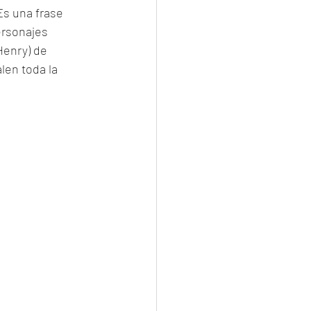
Es una frase 
ersonajes 
Henry) de 
len toda la 