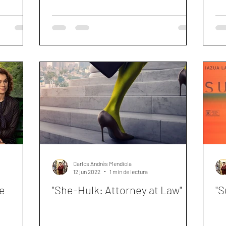
Carlos Andrés Mendiola
12 jun 2022
1 min de lectura
e
"She-Hulk: Attorney at Law"
"S