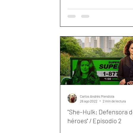
Carlos Andrés Mendiola
26 ago 2022
2 min de lectura
"She-Hulk: Defensora d
héroes" / Episodio 2