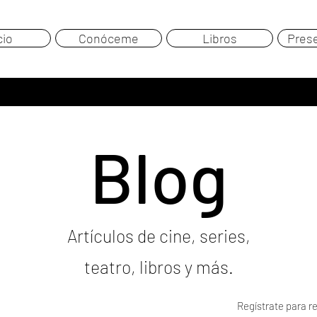
cio
Conóceme
Libros
Pres
Blog
Artículos de cine, series,
teatro, libros y más.
Regístrate para re