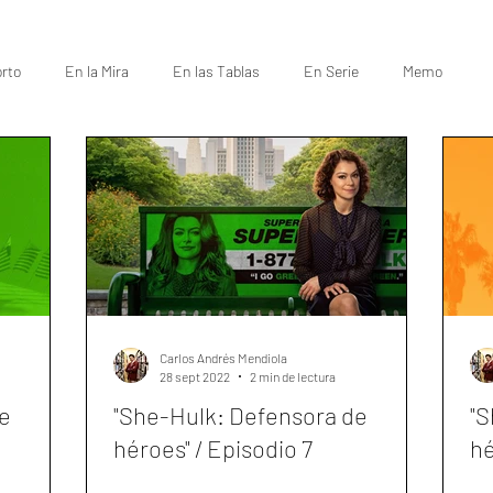
rto
En la Mira
En las Tablas
En Serie
Memo
Carlos Andrés Mendiola
28 sept 2022
2 min de lectura
e
"She-Hulk: Defensora de
"S
héroes" / Episodio 7
hé