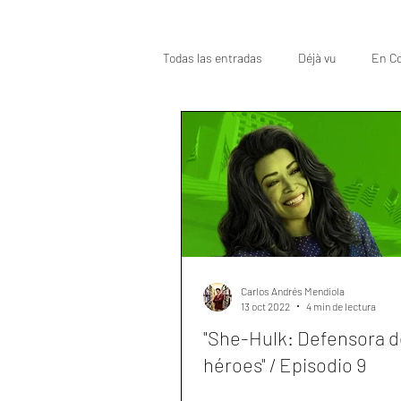
Todas las entradas
Déjà vu
En Co
Oscar
Top
Carlos Andrés Mendiola
13 oct 2022
4 min de lectura
"She-Hulk: Defensora d
héroes" / Episodio 9