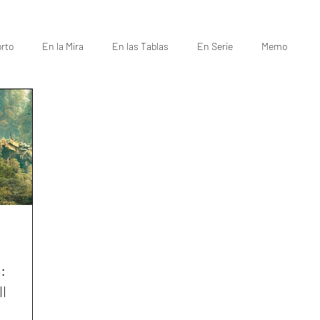
rto
En la Mira
En las Tablas
En Serie
Memo
:
l