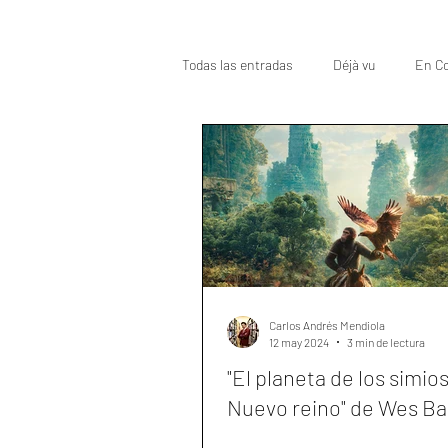
Todas las entradas
Déjà vu
En Co
Oscar
Top
Carlos Andrés Mendiola
12 may 2024
3 min de lectura
"El planeta de los simios
Nuevo reino" de Wes Bal