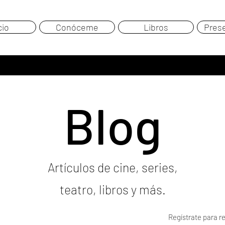
cio
Conóceme
Libros
Pres
Blog
Artículos de cine, series,
teatro, libros y más.
Regístrate para re