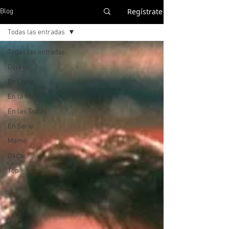
Regístrate
Blog
Todas las entradas
Todas las entradas
Déjà vu
En Corto
En la Mira
En las Tablas
En Serie
Memo
Oscar
Top