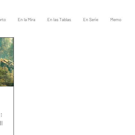
rto
En la Mira
En las Tablas
En Serie
Memo
:
l