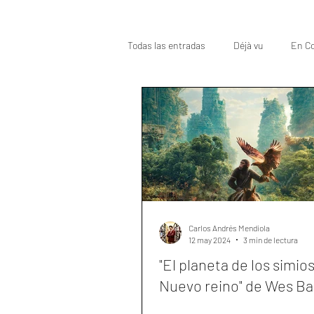
Todas las entradas
Déjà vu
En Co
Oscar
Top
Carlos Andrés Mendiola
12 may 2024
3 min de lectura
"El planeta de los simios
Nuevo reino" de Wes Bal