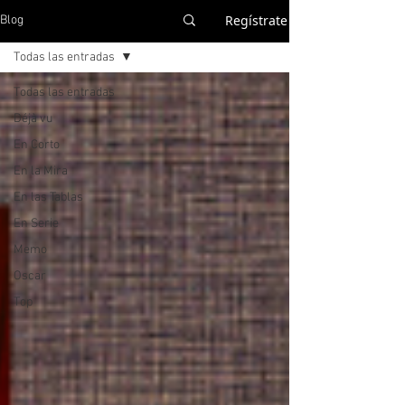
Regístrate
Blog
Todas las entradas
Todas las entradas
Déjà vu
En Corto
En la Mira
En las Tablas
En Serie
Memo
Oscar
Top