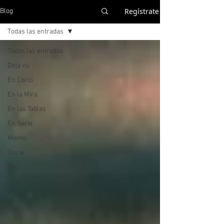
Regístrate
Blog
Todas las entradas
Todas las entradas
Déjà vu
En Corto
En la Mira
En las Tablas
En Serie
Memo
Oscar
Top