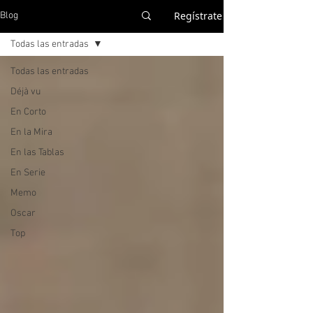
Regístrate
Blog
Todas las entradas
Todas las entradas
Déjà vu
En Corto
En la Mira
En las Tablas
En Serie
Memo
Oscar
Top