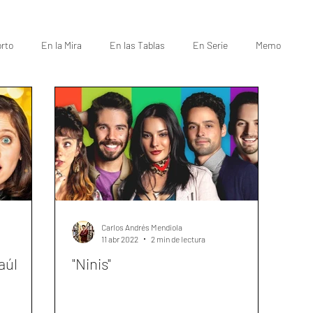
rto
En la Mira
En las Tablas
En Serie
Memo
Carlos Andrés Mendiola
11 abr 2022
2 min de lectura
aúl
"Ninis"