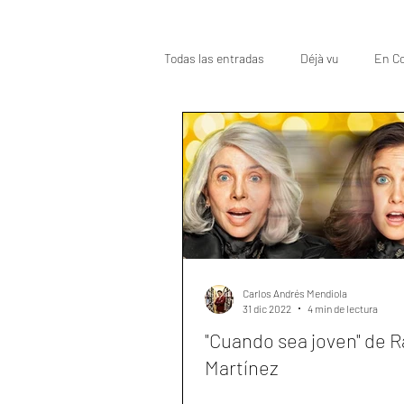
Todas las entradas
Déjà vu
En Co
Oscar
Top
Carlos Andrés Mendiola
31 dic 2022
4 min de lectura
"Cuando sea joven" de R
Martínez