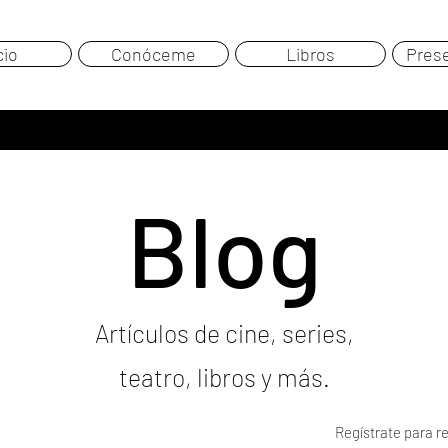
cio
Conóceme
Libros
Pres
Blog
Artículos de cine, series,
teatro, libros y más.
Regístrate para re