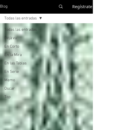
Regístrate
Blog
Todas las entradas
Todas las entradas
Déjà vu
En Corto
En la Mira
En las Tablas
En Serie
Memo
Oscar
Top