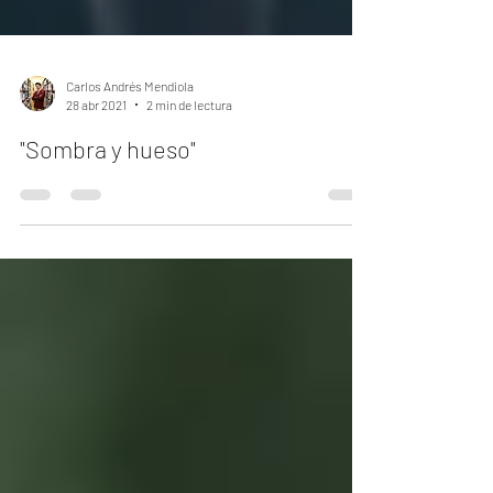
Carlos Andrés Mendiola
28 abr 2021
2 min de lectura
"Sombra y hueso"