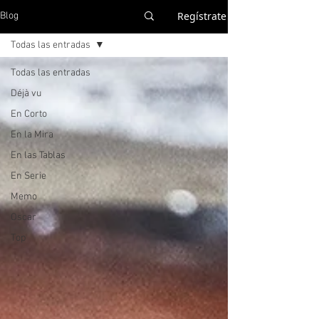
Regístrate
Blog
Todas las entradas
Todas las entradas
Déjà vu
En Corto
En la Mira
En las Tablas
En Serie
Memo
Oscar
Top