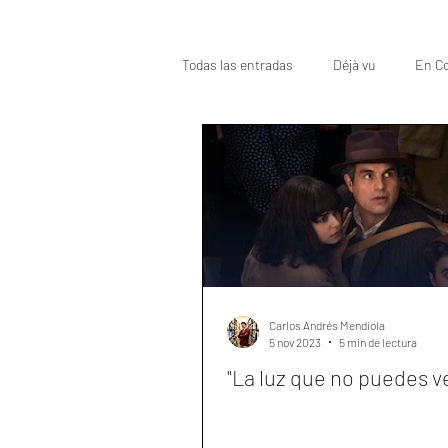
Todas las entradas
Déjà vu
En Co
Oscar
Top
Carlos Andrés Mendiola
5 nov 2023
5 min de lectura
"La luz que no puedes v