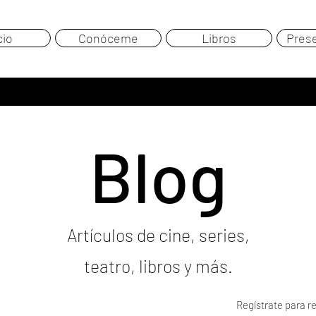
cio
Conóceme
Libros
Pres
Blog
Artículos de cine, series,
teatro, libros y más.
Regístrate para re