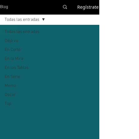
Regístrate
Blog
Todas las entradas
Todas las entradas
Déjà vu
En Corto
En la Mira
En las Tablas
En Serie
Memo
Oscar
Top