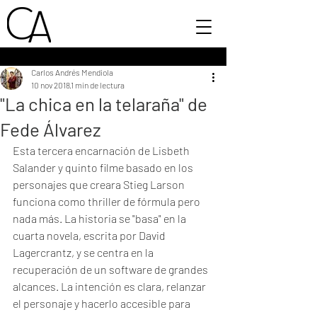
Carlos Andrés Mendiola
10 nov 2018
1 min de lectura
"La chica en la telaraña" de
Fede Álvarez
Esta tercera encarnación de Lisbeth 
Salander y quinto filme basado en los 
personajes que creara Stieg Larson 
funciona como thriller de fórmula pero 
nada más. La historia se "basa" en la 
cuarta novela, escrita por David 
Lagercrantz, y se centra en la 
recuperación de un software de grandes 
alcances. La intención es clara, relanzar 
el personaje y hacerlo accesible para 