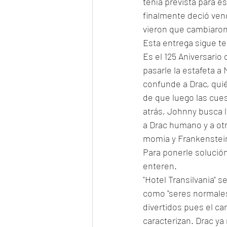
tenía prevista para e
finalmente deció vend
vieron que cambiaron 
Esta entrega sigue te
Es el 125 Aniversario
pasarle la estafeta a
confunde a Drac, qui
de que luego las cues
atrás, Johnny busca l
a Drac humano y a ot
momia y Frankenstein
Para ponerle solución 
enteren. 
"Hotel Transilvania" 
como "seres normale
divertidos pues el c
caracterizan. Drac ya 