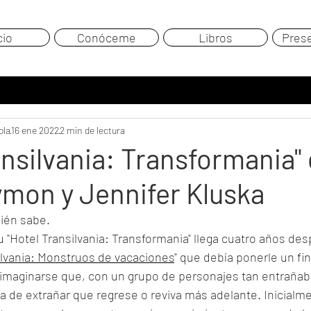
cio
Conóceme
Libros
Pres
ola
16 ene 2022
2 min de lectura
ansilvania: Transformania"
mon y Jennifer Kluska
uién sabe. 
 u "Hotel Transilvania: Transformania" llega cuatro años des
ilvania: Monstruos de vacaciones
" que debía ponerle un fin
cil imaginarse que, con un grupo de personajes tan entrañabl
ría de extrañar que regrese o reviva más adelante. Inicialme