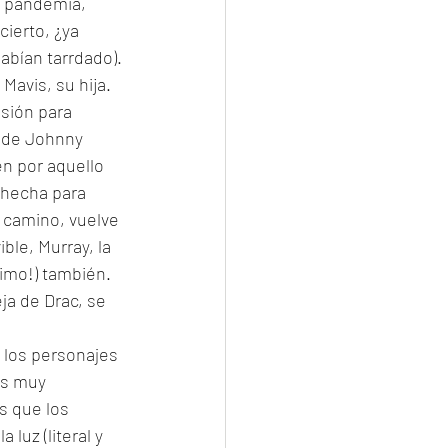
a pandemia, 
ierto, ¿ya 
abían tarrdado). 
Mavis, su hija. 
asión para 
o de Johnny 
n por aquello 
 hecha para 
 camino, vuelve 
le, Murray, la 
imo!) también. 
ja de Drac, se 
a los personajes 
s muy 
s que los 
luz (literal y 