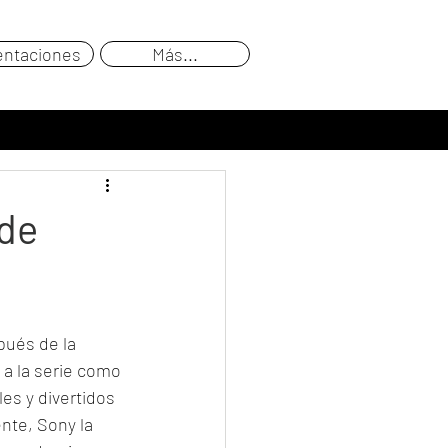
entaciones
Más...
 de
pués de la 
 a la serie como 
es y divertidos 
nte, Sony la 