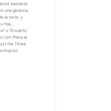
dulto bastante 
n una gelatina. 
 la serie, y 
u hija.
ul" o "Encanto" 
s con Mavis al 
Just the Three 
sformación 