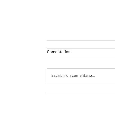
Comentarios
Escribir un comentario...
"Hotel Transilvania 3:
Monstruos de vacaciones" de
Genndy Tartakowsky