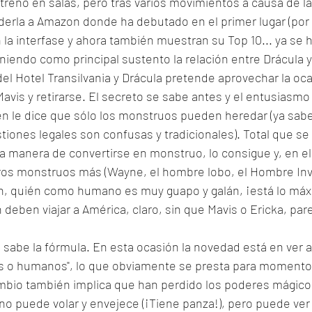
streno en salas, pero tras varios movimientos a causa de l
erla a Amazon donde ha debutado en el primer lugar (por c
la interfase y ahora también muestran su Top 10... ya se h
niendo como principal sustento la relación entre Drácula y 
 del Hotel Transilvania y Drácula pretende aprovechar la oc
 Mavis y retirarse. El secreto se sabe antes y el entusiasm
én le dice que sólo los monstruos pueden heredar (ya sabe
tiones legales son confusas y tradicionales). Total que se
a manera de convertirse en monstruo, lo consigue y, en el
ros monstruos más (Wayne, el hombre lobo, el Hombre Invib
, quién como humano es muy guapo y galán, ¡está lo máx
deben viajar a América, claro, sin que Mavis o Ericka, pare
se sabe la fórmula. En esta ocasión la novedad está en ver 
s o humanos", lo que obviamente se presta para momento
ambio también implica que han perdido los poderes mágico
no puede volar y envejece (¡Tiene panza!), pero puede ver la 