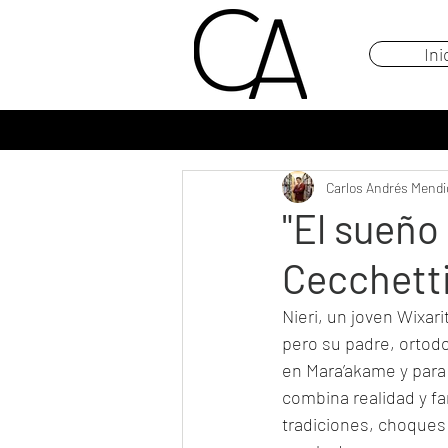
Ini
Carlos Andrés Mendi
"El sueño
Cecchett
Nieri, un joven Wixari
pero su padre, ortodo
en Mara’akame y para
combina realidad y fa
tradiciones, choques