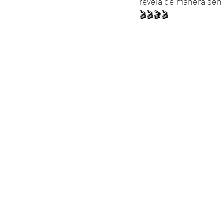
revela de manera sens
🎬🎬🎬🎬