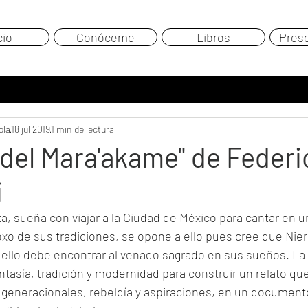
cio
Conóceme
Libros
Pres
ola
18 jul 2019
1 min de lectura
 del Mara'akame" de Federi
i
ta, sueña con viajar a la Ciudad de México para cantar en u
xo de sus tradiciones, se opone a ello pues cree que Nieri
 ello debe encontrar al venado sagrado en sus sueños. La
ntasía, tradición y modernidad para construir un relato que
 generacionales, rebeldía y aspiraciones, en un document