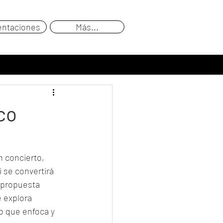
entaciones
Más...
co
n concierto, 
 se convertirá 
 propuesta 
 explora 
o que enfoca y 