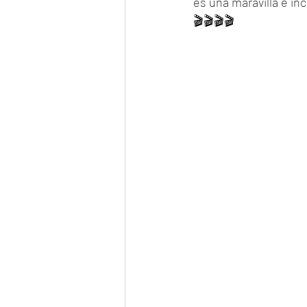
es una maravilla e inc
🎬🎬🎬🎬