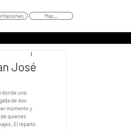
entaciones
Más...
uan José
ia donde una 
egada de dos 
imer momento y 
d de quienes 
ajes. El reparto 