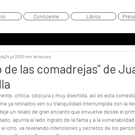
cio
Conóceme
Libros
Pres
ola
24 jul 2019
1 min de lectura
o de las comadrejas" de J
la
rente, crítica, obscura y muy divertida, así es esta comed
ine ya retirados ven su tranquilidad interrumpida con la ll
teje un relato de gran encanto que envuelve desde el pr
ado, apunta al lado ingrato de la fama y a la vulnerabilida
r el otro, va revelando intenciones y secretos de los person