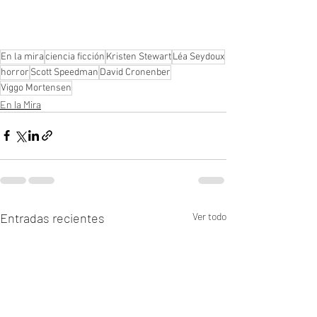
En la mira
ciencia ficción
Kristen Stewart
Léa Seydoux
horror
Scott Speedman
David Cronenber
Viggo Mortensen
En la Mira
Entradas recientes
Ver todo