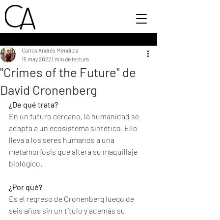
Carlos Andrés Mendiola
15 may 2022
1 min de lectura
"Crimes of the Future" de
David Cronenberg
¿De qué trata?
En un futuro cercano, la humanidad se 
adapta a un ecosistema sintético. Ello 
lleva a los seres humanos a una 
metamorfosis que altera su maquillaje 
biológico. 
¿Por qué?
Es el regreso de Cronenberg luego de 
seis años sin un título y además su 