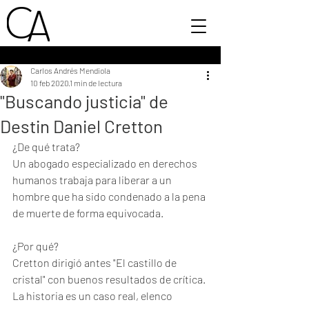
Carlos Andrés Mendiola
10 feb 2020
1 min de lectura
"Buscando justicia" de
Destin Daniel Cretton
¿De qué trata?
Un abogado especializado en derechos 
humanos trabaja para liberar a un 
hombre que ha sido condenado a la pena 
de muerte de forma equivocada.
¿Por qué?
Cretton dirigió antes "El castillo de 
cristal" con buenos resultados de crítica. 
La historia es un caso real, elenco 