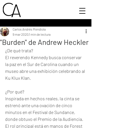
Carlos Andrés Mendiola
9 mar 2020
1 min de lectura
"Burden" de Andrew Heckler
¿De qué trata?
El reverendo Kennedy busca conservar 
la paz en el Sur de Carolina cuando un 
museo abre una exhibición celebrando al 
Ku Klux Klan. 
¿Por qué?
Inspirada en hechos reales, la cinta se 
estrenó ante una ovación de cinco 
minutos en el Festival de Sundance, 
donde obtuvo el Premio de la Audiencia. 
El rol principal está en manos de Forest 