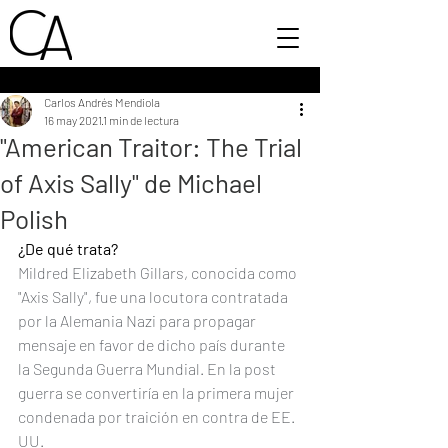
Carlos Andrés Mendiola
16 may 2021
1 min de lectura
"American Traitor: The Trial
of Axis Sally" de Michael
Polish
¿De qué trata?
Mildred Elizabeth Gillars, conocida como 
"Axis Sally", fue una locutora contratada 
por la Alemania Nazi para propagar 
mensaje en favor de dicho país durante 
la Segunda Guerra Mundial. En la post 
guerra se convertiría en la primera mujer 
condenada por traición en contra de EE. 
UU. 