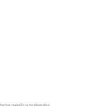
hechos reales
En la mira
biográfico