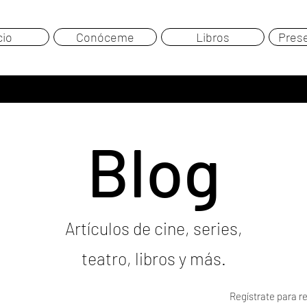
cio
Conóceme
Libros
Pres
Blog
Artículos de cine, series,
teatro, libros y más.
Regístrate para re