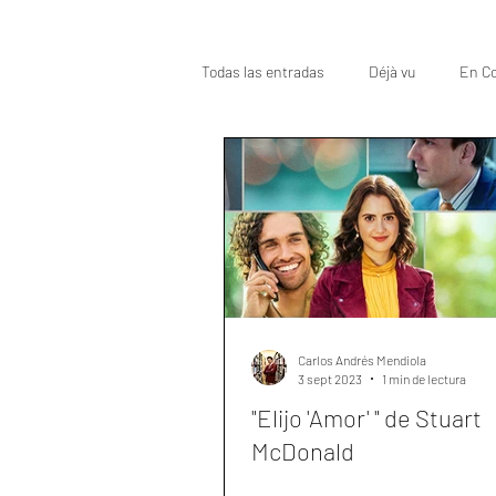
Todas las entradas
Déjà vu
En Co
Oscar
Top
Carlos Andrés Mendiola
3 sept 2023
1 min de lectura
"Elijo 'Amor' " de Stuart
McDonald