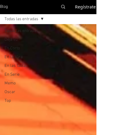
Regístrate
Blog
Todas las entradas
Todas las entradas
Déjà vu
En Corto
En la Mira
En las Tablas
En Serie
Memo
Oscar
Top