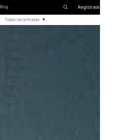
Regístrate
Blog
Todas las entradas
Todas las entradas
Déjà vu
En Corto
En la Mira
En las Tablas
En Serie
Memo
Oscar
Top