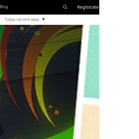
Regístrate
Blog
Todas las entradas
Todas las entradas
Déjà vu
En Corto
En la Mira
En las Tablas
En Serie
Memo
Oscar
Top