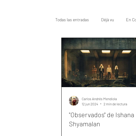
Todas las entradas
Déjà vu
En Co
Oscar
Top
Carlos Andrés Mendiola
12 jun 2024
2 min de lectura
"Observados" de Ishana
Shyamalan