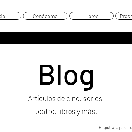
cio
Conóceme
Libros
Pres
Blog
Artículos de cine, series,
teatro, libros y más.
Regístrate para re