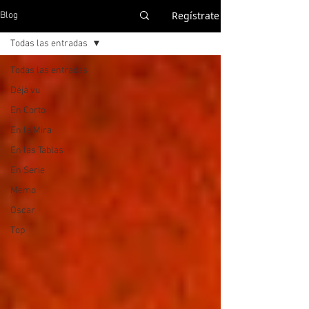
Regístrate
Blog
Todas las entradas
Todas las entradas
Déjà vu
En Corto
En la Mira
En las Tablas
En Serie
Memo
Oscar
Top