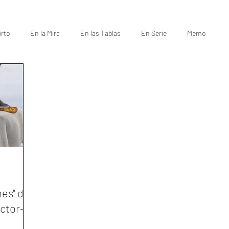
rto
En la Mira
En las Tablas
En Serie
Memo
es" de
ctor-