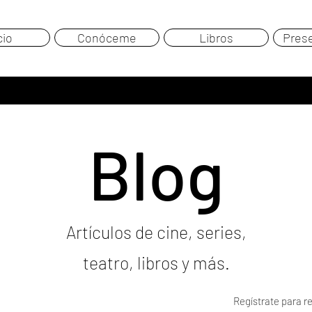
cio
Conóceme
Libros
Pres
Blog
Artículos de cine, series,
teatro, libros y más.
Regístrate para re