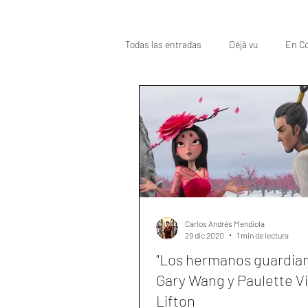
Todas las entradas
Déjà vu
En Co
Oscar
Top
Carlos Andrés Mendiola
29 dic 2020
1 min de lectura
"Los hermanos guardian
Gary Wang y Paulette Vi
Lifton