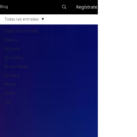
Regístrate
Blog
Todas las entradas
Todas las entradas
Déjà vu
En Corto
En la Mira
En las Tablas
En Serie
Memo
Oscar
Top