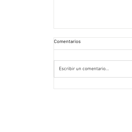
Comentarios
Escribir un comentario...
"Spider-Man: Un nuevo día" de
Destin Daniel Cretton