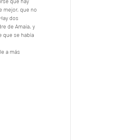
irse que hay 
e mejor, que no 
 Hay dos 
re de Amaia, y 
e que se había 
le a más 