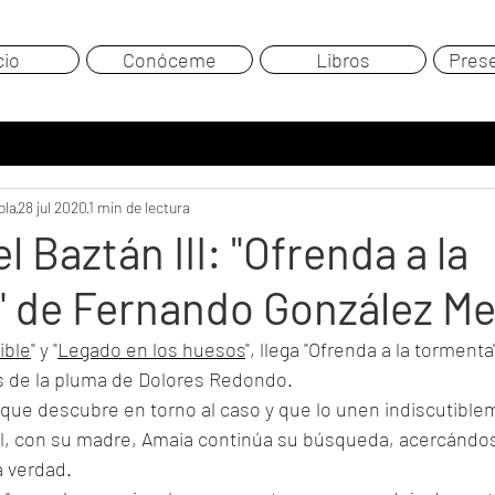
cio
Conóceme
Libros
Pres
ola
28 jul 2020
1 min de lectura
el Baztán III: "Ofrenda a la
" de Fernando González M
ible
" y "
Legado en los huesos
", llega "Ofrenda a la tormenta
las de la pluma de Dolores Redondo. 
 que descubre en torno al caso y que lo unen indiscutible
ial, con su madre, Amaia continúa su búsqueda, acercándos
a verdad. 