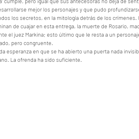
a" cumple, pero igual que sus antecesoras no deja de sent
sarrollarse mejor los personajes y que pudo profundizars
todos los secretos, en la mitología detrás de los crímenes.
inan de cuajar en esta entrega, la muerte de Rosario, mad
ante el juez Markina; esto último que le resta a un personaj
ado, pero congruente. 
n da esperanza en que se ha abierto una puerta nada invisib
ano. La ofrenda ha sido suficiente. 