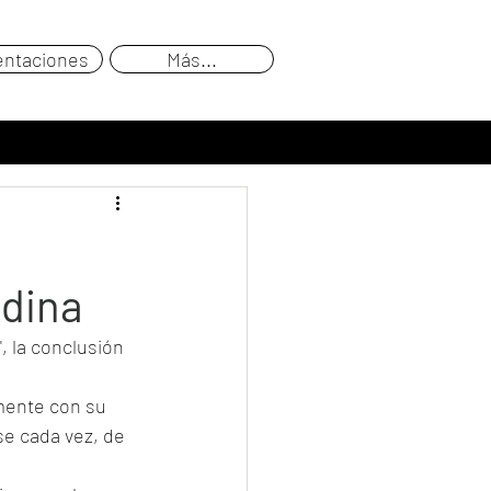
entaciones
Más...
edina
", la conclusión 
mente con su 
e cada vez, de 