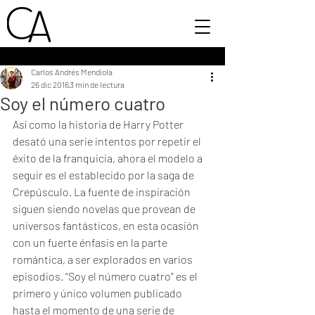
Carlos Andrés Mendiola
26 dic 2016
3 min de lectura
Soy el número cuatro
Así como la historia de Harry Potter 
desató una serie intentos por repetir el 
éxito de la franquicia, ahora el modelo a 
seguir es el establecido por la saga de 
Crepúsculo. La fuente de inspiración 
siguen siendo novelas que provean de 
universos fantásticos, en esta ocasión 
con un fuerte énfasis en la parte 
romántica, a ser explorados en varios 
episodios. “Soy el número cuatro” es el 
primero y único volumen publicado 
hasta el momento de una serie de 