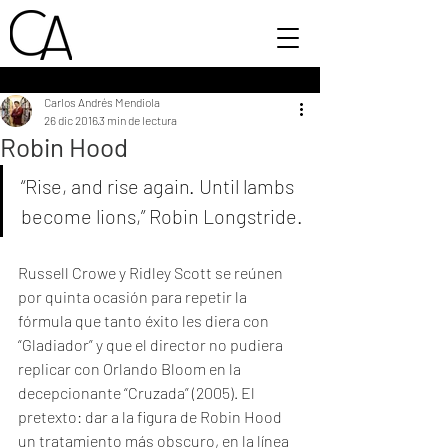
Carlos Andrés Mendiola
26 dic 2016
3 min de lectura
Robin Hood
“Rise, and rise again. Until lambs 
become lions,” Robin Longstride.
Russell Crowe y Ridley Scott se reúnen 
por quinta ocasión para repetir la 
fórmula que tanto éxito les diera con 
“Gladiador” y que el director no pudiera 
replicar con Orlando Bloom en la 
decepcionante “Cruzada” (2005). El 
pretexto: dar a la figura de Robin Hood 
un tratamiento más obscuro, en la línea 