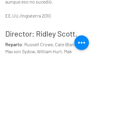
aunque eso no sucedió. 
EE.UU./Inglaterra 2010
Director
: Ridley Scott.
Reparto
: Russell Crowe, Cate Blanchet, 
Max von Sydow, William Hurt, Mak 
Strong, Oscar Isaac, Danny Huston.
Déjà vu
Entradas recientes
Ver todo